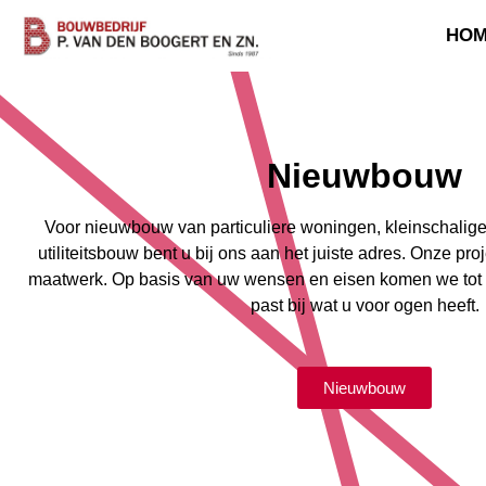
HO
Nieuwbouw
Voor nieuwbouw van particuliere woningen, kleinschali
utiliteitsbouw bent u bij ons aan het juiste adres. Onze p
maatwerk. Op basis van uw wensen en eisen komen we tot ee
past bij wat u voor ogen heeft.
Nieuwbouw