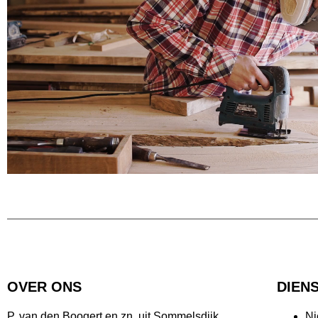
OVER ONS
DIEN
P. van den Boogert en zn. uit Sommelsdijk,
N