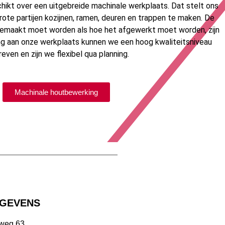
chikt over een uitgebreide machinale werkplaats. Dat stelt ons
rote partijen kozijnen, ramen, deuren en trappen te maken. De
gemaakt moet worden als hoe het afgewerkt moet worden, zijn
g aan onze werkplaats kunnen we een hoog kwaliteitsniveau
reven en zijn we flexibel qua planning.
Machinale houtbewerking
GEVENS
rweg 63