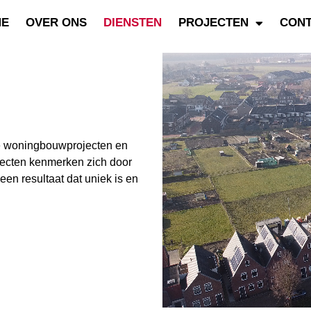
ME
OVER ONS
DIENSTEN
PROJECTEN
CON
ge woningbouwprojecten en
rojecten kenmerken zich door
n resultaat dat uniek is en