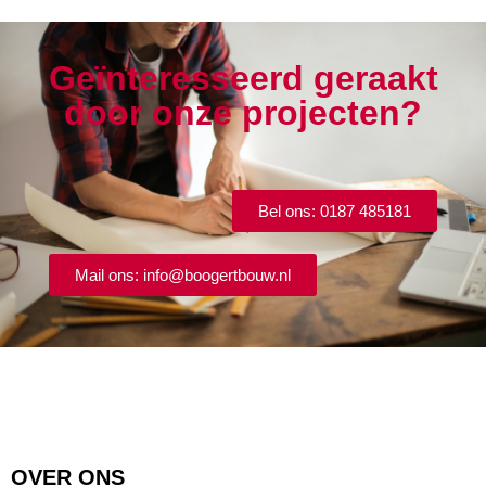
Geïnteresseerd geraakt
door onze projecten?
Bel ons: 0187 485181
Mail ons: info@boogertbouw.nl
OVER ONS