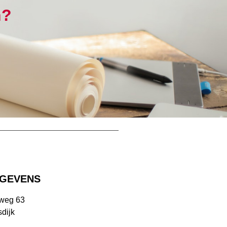
n?
GEVENS
rweg 63
dijk