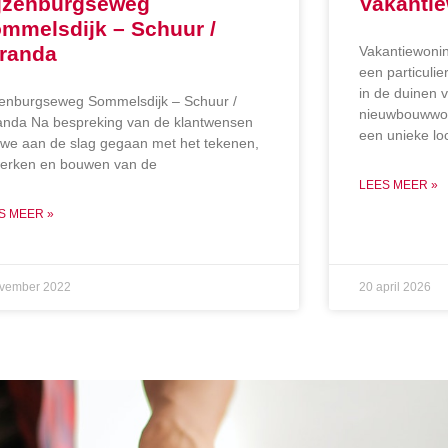
jzenburgseweg
Vakanti
mmelsdijk – Schuur /
randa
Vakantiewoni
een particulie
in de duinen 
zenburgseweg Sommelsdijk – Schuur /
nieuwbouwwoni
anda Na bespreking van de klantwensen
een unieke loc
n we aan de slag gegaan met het tekenen,
werken en bouwen van de
LEES MEER »
S MEER »
ovember 2022
20 april 2026