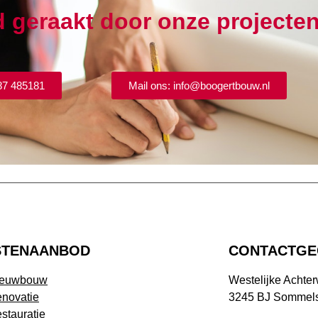
d geraakt door onze projecte
87 485181
Mail ons: info@boogertbouw.nl
STENAANBOD
CONTACTGE
ieuwbouw
Westelijke Achte
novatie
3245 BJ Sommels
stauratie