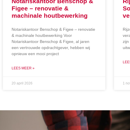
Notariskantoor Benschop &
Ri
Figee – renovatie &
So
machinale houtbewerking
ve
Notariskantoor Benschop & Figee – renovatie
Rij
& machinale houtbewerking Voor
ver
Notariskantoor Benschop & Figee, al jaren
zij
een vertrouwde opdrachtgever, hebben wij
uit
opnieuw een mooi project
LEE
LEES MEER »
20 april 2026
1 n