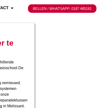
TACT
BELLEN / WHATSAPP: 0187 485181
r te
hillende
asisschool De
g vernieuwd.
fsystemen
r onze
reparatieklussen
g in Melissant.