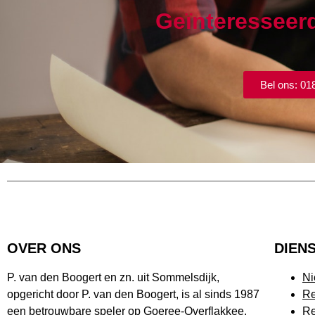
Geïnteresseer
Bel ons: 01
OVER ONS
DIEN
P. van den Boogert en zn. uit Sommelsdijk,
N
opgericht door P. van den Boogert, is al sinds 1987
Re
een betrouwbare speler op Goeree-Overflakkee.
Re